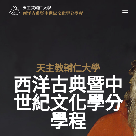
跳
至
主
要
內
容
天主教輔仁大學
西洋古典暨中
世紀文化學分
學程