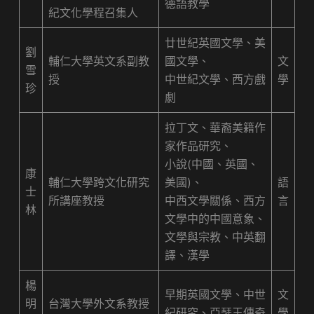
德語教學
紀文化學程召集人
廿世紀英國文學、美
劉
輔仁大學英文系副教
國文學、
文
雪
授
中世紀文學、西方戲
學
珍
劇
拉丁文、華裔美籍作
家作品研究、
小說(中國、英國、
康
輔仁大學跨文化研究
美國)、
語
士
所講座教授
中西文學關係、西方
言
林
文學中的中國意象、
文學與宗教、中英翻
譯、漢學
楊
早期英國文學、中世
文
明
台灣大學外文系教授
紀研究、亞瑟王傳奇
學