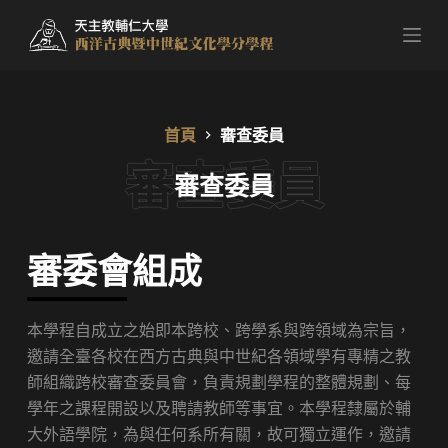
跳
至
主
要
內
首頁
審查委員
容
審查委員
審委會組成
本學程自成立之始即本跨校、跨學系與跨領域為宗旨，
邀請全臺各校在西方古典與中世紀各領域學有專精之教
師組織跨校審查委員會，負責規劃學程的整體規劃、每
學年之課程開設以及聘請教師等事宜。本學程隸屬於輔
大外語學院，為與任何系所有關，故可獨立運作，邀請