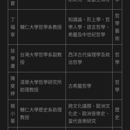
蒼
哲
丁
知識論、形上學、哲
學
福
輔仁大學哲學系教授
學人學、語言哲學、
藝
寧
希臘及中世紀哲學
術
徐
台灣大學哲學系副教
西洋古代倫理學及政
哲
學
授
治哲學
學
庸
陳
清華大學哲學研究所
哲
斐
古希臘哲學
助理教授
學
婷
楊
跨文化議題、歐洲文
輔仁大學歷史系助理
歴
小
化史、歐洲音樂史、
教授
史
華
當代音樂研究