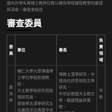
國內外學有專精之教師任教以確保學程課程教學的嚴謹
與深度。審委會組成
審查委員
負
委
責
單位
專長
員
領
域
輔仁大學大眾傳播學
傳教士漢學研究、中
士學位學程助理教
德烏托邦思想與文學
授、
黃
研究、
天主教學術研究院助
宗
渼
中世紀德國天主教文
理研究員、
教
婷
學、翻譯理論與實
華裔學志漢學研究主
務、
任兼西洋古典暨中世