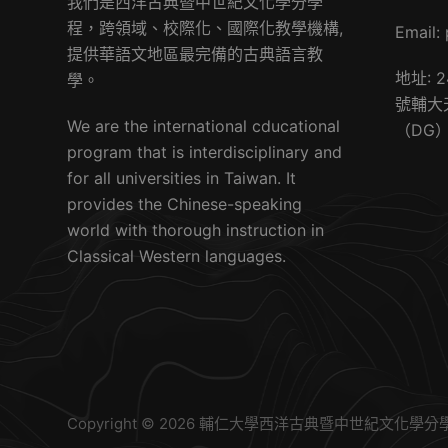
我們是西洋古典暨中世紀文化學分學
程，跨領域、校際化、國際化教學機構,
Email:
提供華語文地區最完備的古典語言教
地址: 
學。
號輔大
We are the international cducational
（DG
program that is interdisciplinary and
for all universities in Taiwan. It
provides the Chinese-speaking
world with thorough instruction in
Classical Western languages.
Copyright © 2026 輔仁大學西洋古典暨中世紀文化學分學程. Al