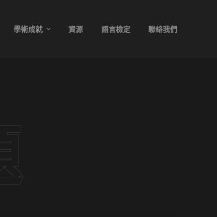
學術成就
資源
語言檢定
聯絡我們