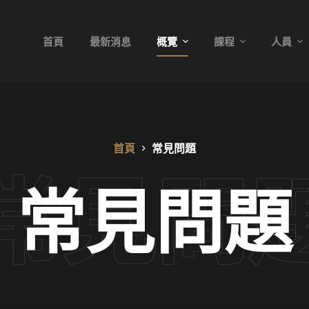
首頁
最新消息
概覽
課程
人員
首頁
常見問題
常見問題