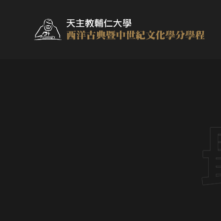
跳
至
主
要
內
容