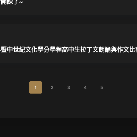
備開課了~
典暨中世紀文化學分學程高中生拉丁文朗誦與作文比
1
2
3
4
5