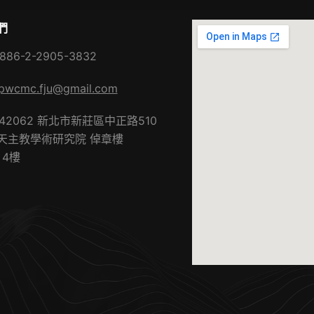
們
886-2-2905-3832
pwcmc.fju@gmail.com
242062 新北市新莊區中正路510
天主教學術研究院 倬章樓
）4樓