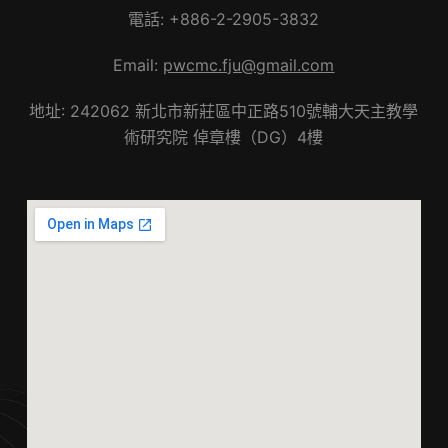
電話: +886-2-2905-3832
Email:
pwcmc.fju@gmail.com
地址: 242062 新北市新莊區中正路510號輔大天主教學
術研究院 倬章樓（DG）4樓