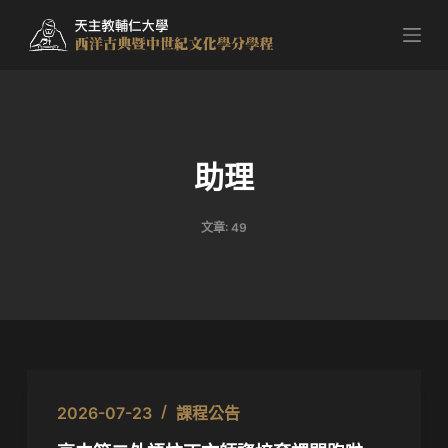
跳
至
主
要
內
容
助理
文章: 49
2026-07-23
課程公告