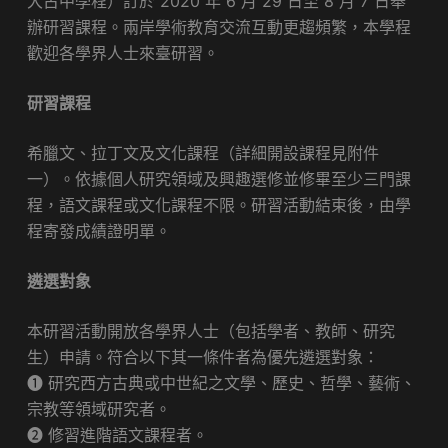
大古中學程）訂於 2020 年 6 月 29 日至 8 月 7 日舉
辦研習課程。兩岸學術教育交流互動更趨頻繁，本學程
歡迎各學界人士來臺研習。
研習課程
希臘文、拉丁文及文化課程（詳細開設課程見附件
一）。依據個人研究領域及興趣選修並修畢至少三門課
程，語文課程或文化課程不限。研習活動結束後，由學
程寄發成績證明單。
遴選對象
本研習活動開放各學界人士（包括學者、教師、研究
生）申請。符合以下其一條件者為優先遴選對象：
❶ 研究西方古典或中世紀之文學、歷史、哲學、藝術、
宗教等領域研究者。
❷ 修習進階語文課程者。