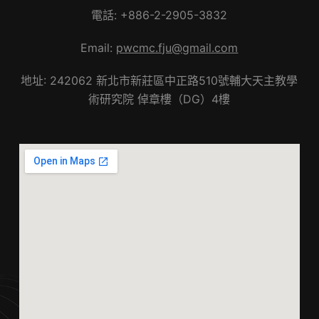
電話: +886-2-2905-3832
Email:
pwcmc.fju@gmail.com
地址: 242062 新北市新莊區中正路510號輔大天主教學
術研究院 倬章樓（DG）4樓