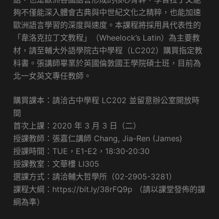
夠不僅能深入體會古典與中世紀文化之精粹，也能加速
歐洲語言學習的深度與速度。本課程將採用具代表性的
「韋洛克拉丁文教程」（Wheelock’s Latin）為主要教
材，請至輔大外語學院古中學程（LC202）購買指定教
科書。張講師畢業於英國倫敦國王學院碩士班，目前為
北一女英文專任教師。
購買課本：請洽古中學程 LC202 並留意辦公室開放時
間
首次上課：2020 年 3 月 3 日（二）
授課教師：張嘉仁講師 Chang, Jia-Ren (James)
授課時間：TUE，E1-E2，18:30-20:30
授課教室：文華樓 LI305
選課方式：請洽輔大哲學所（02-2905-3281）
課程大綱：https://bit.ly/38rFQ9p （請以課堂發佈的課
綱為準）