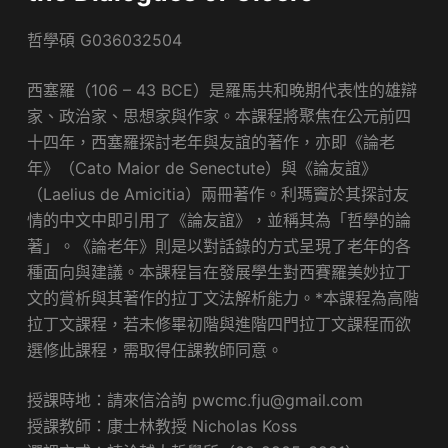
哲學碩 G036032504
​西塞羅（106 – 43 BCE）是羅馬共和晚期代表性的雄辯
家、政治家、思想家與作家。本課程將聚焦在公元前四
十四年，西塞羅探討老年與友誼的著作，亦即《論老
年》（Cato Maior de Senectute）與《論友誼》
（Laelius de Amicitia）兩冊著作。利瑪竇於其探討友
情的中文中即引用了《論友誼》，並稱其為「哲學的論
著」。《論老年》則是以對話錄的方式呈現了老年的各
種面向與建議。本課程旨在發展學生對西賽羅美妙拉丁
文的賞析與其著作的拉丁文法解析能力。*本課程為高階
拉丁文課程，若未修畢初階與進階四門拉丁文課程而欲
選修此課程，需取得任課教師同意。
授課時地：請來信洽詢 pwcmc.fju@gmail.com
授課教師：康士林教授 Nicholas Koss