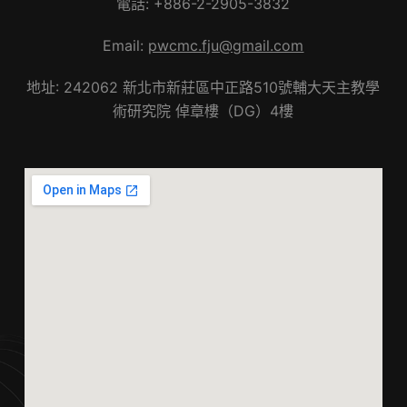
電話: +886-2-2905-3832
Email:
pwcmc.fju@gmail.com
地址: 242062 新北市新莊區中正路510號輔大天主教學
術研究院 倬章樓（DG）4樓