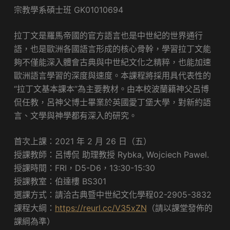
宗教學系碩士班 GK01010694
​拉丁文是羅馬帝國的官方語言也是中世紀的世界通行
語，也是歐洲各國語言形成的核心骨幹，學習拉丁文能
夠不僅能深入體會古典與中世紀文化之精粹，也能加速
歐洲語言學習的深度與速度。本課程將採用具代表性的
“拉丁文基本課本”為主要教材。由本校波蘭籍神父呂博
侃任教，呂神父博士畢業於英國愛丁堡大學，對新約語
言、文學與神學都有深入的研究。
首次上課：2021 年 2 月 26 日（五）
授課教師：呂博侃 助理教授 Rybka, Wojciech Pawel.
授課時間：FRI，D5-D6，13:30-15:30
授課教室：伯達樓 BS301
選課方式：請洽古典暨中世紀文化學程02-2905-3832
課程大綱：
https://reurl.cc/V35xZN
（請以課堂發佈的
課綱為準）